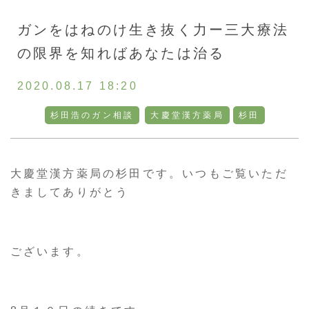
お客様の声
ガンをはねのけ生き抜く力ー三大療法
の限界を知ればあなたは治る
採用情報
2020.08.17 18:20
通販
杉田浩のガン相談
大慶堂漢方薬局
杉田
トップ
大慶堂漢方薬局の杉田です。いつもご覧いただ
きましてありがとう
ご相談・お問い合わせ
ございます。