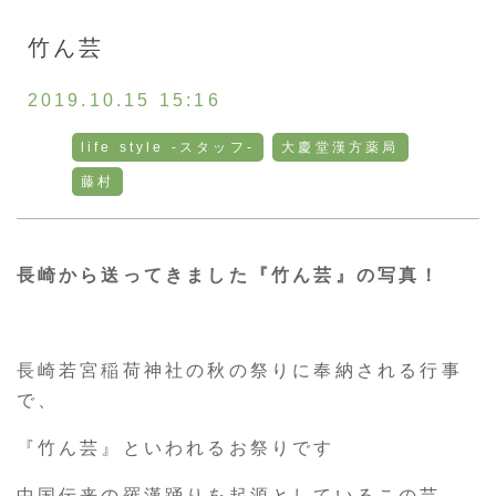
お客様の声
竹ん芸
採用情報
2019.10.15 15:16
life style -スタッフ-
大慶堂漢方薬局
通販
藤村
トップ
長崎から送ってきました『竹ん芸』の写真！
ご相談・お問い合わせ
長崎若宮稲荷神社の秋の祭りに奉納される行事
で、
『竹ん芸』といわれるお祭りです
中国伝来の羅漢踊りを起源としているこの芸