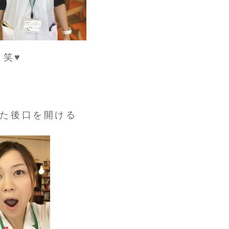
 笑♥
た後口を開ける