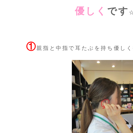
優しく
です
①
親指と中指で耳たぶを持ち優しく