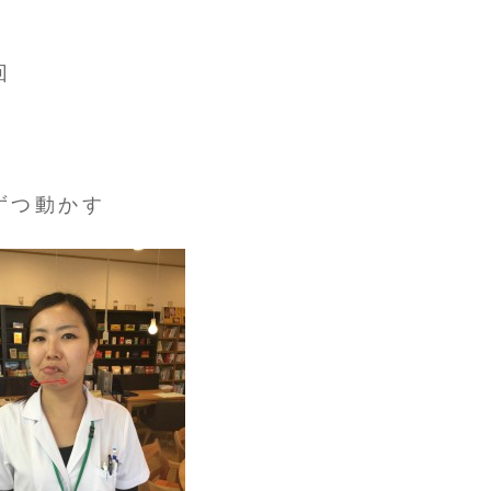
回
ずつ動かす