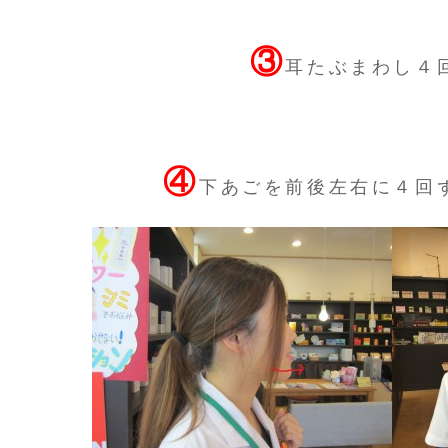
③
耳たぶまわし４
④
下あごを前後左右に４回