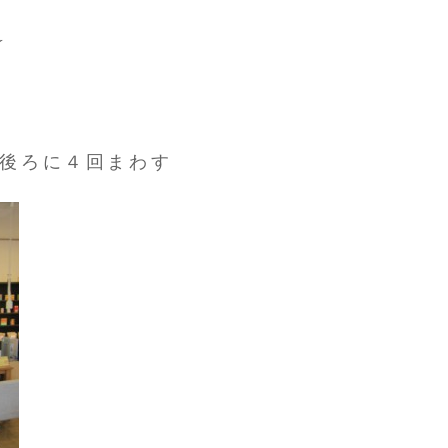
☆
後ろに４回まわす