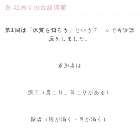
お客様の声
始めての舌診講座
採用情報
第1回は「体質を知ろう」
というテーマで舌診講
座をしました。
通販
参加者は
トップ
瘀血（肩こり、首こりがある）
ご相談・お問い合わせ
陰虚（喉が渇く・目が渇く）